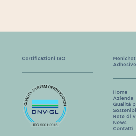
Certificazioni ISO
Menichet
Adhesive
Home
Azienda
Qualità p
Sostenibi
Rete di 
News
Contatti