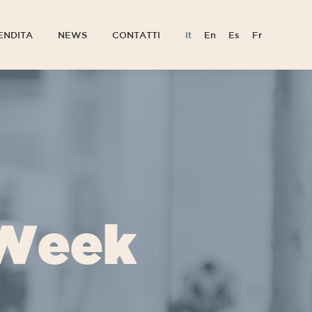
ENDITA
NEWS
CONTATTI
It
En
Es
Fr
ENDITA
NEWS
CONTATTI
It
En
Es
Fr
Week