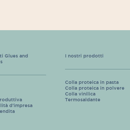
ti Glues and
I nostri prodotti
s
Colla proteica in pasta
Colla proteica in polvere
Colla vinilica
roduttiva
Termosaldante
lità d’impresa
vendita