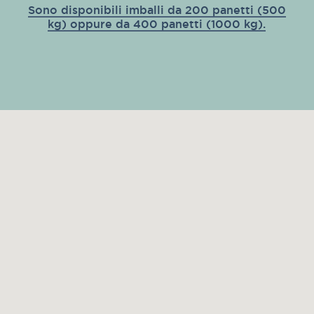
Sono disponibili imballi da 200 panetti (500
kg) oppure da 400 panetti (1000 kg).