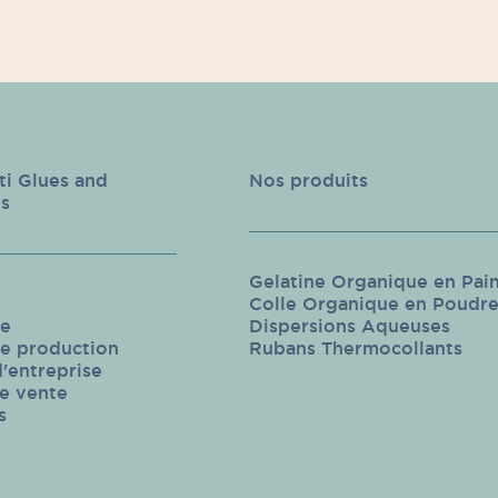
ti Glues and
Nos produits
s
Gelatine Organique en Pai
Colle Organique en Poudr
se
Dispersions Aqueuses
de production
Rubans Thermocollants
'entreprise
e vente
s