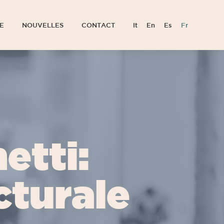
E
NOUVELLES
CONTACT
It
En
Es
Fr
E
NOUVELLES
CONTACT
It
En
Es
Fr
etti:
cturale