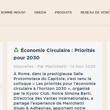
 SOMME-NOUS?
GREEN
PRODUITS
RESEAU DE VENT
 SOMME-NOUS?
GREEN
PRODUITS
RESEAU DE VENT
Économie Circulaire : Priorités
pour 2030
Nouvelles
Par
Menichetti
14 Nov 2025
À Rome, dans la prestigieuse Salle
Protomoteca du Capitole, s’est tenu le
colloque « Les priorités pour l’économie
circulaire à l’horizon 2030 », organisé
par le Kyoto Club. Notre Simona Berti,
Directrice des Ventes Internationales, a
partagé l’expérience de Menichetti
Glues & Adhesives, apportant notre