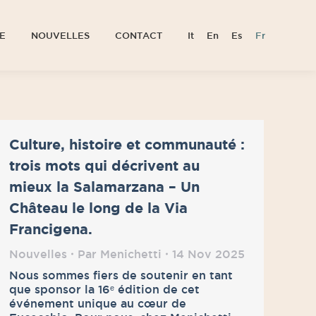
E
NOUVELLES
CONTACT
It
En
Es
Fr
E
NOUVELLES
CONTACT
It
En
Es
Fr
Culture, histoire et communauté :
trois mots qui décrivent au
mieux la Salamarzana – Un
Château le long de la Via
Francigena.
Nouvelles
Par
Menichetti
14 Nov 2025
Nous sommes fiers de soutenir en tant
que sponsor la 16ᵉ édition de cet
événement unique au cœur de