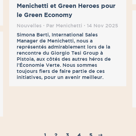
Menichetti et Green Heroes pour
le Green Economy
Nouvelles
Par
Menichetti
14 Nov 2025
Simona Berti, International Sales
Manager de Menichetti, nous a
représentés admirablement lors de la
rencontre du Giorgio Tesi Group à
Pistoia, aux côtés des autres héros de
l’Économie Verte. Nous sommes
toujours fiers de faire partie de ces
initiatives, pour un avenir meilleur.
1
2
3
4
5