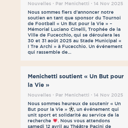
Nouvelles
Par
Menichetti
14 Nov 2025
Nous sommes fiers d’annoncer notre
soutien en tant que sponsor du Tournoi
de Football « Un But pour la Vie » –
Mémorial Luciano Cinelli, Trophée de la
Ville de Fucecchio, qui se déroulera les
30 et 31 août 2025 au Stade Municipal «
I Tre Archi » à Fucecchio. Un événement
qui rassemble de…
Menichetti soutient « Un But pour
la Vie »
Nouvelles
Par
Menichetti
14 Nov 2025
Nous sommes heureux de soutenir « Un
But pour la Vie »
, un événement qui
unit sport et solidarité au service de la
recherche
. Nous vous attendons
samedi 12 avril au Théâtre Pacini de