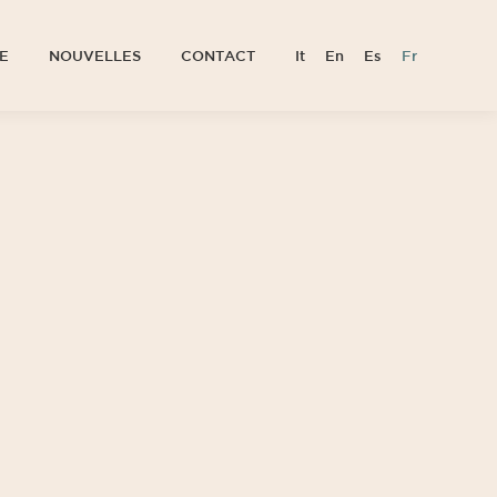
E
NOUVELLES
CONTACT
It
En
Es
Fr
E
NOUVELLES
CONTACT
It
En
Es
Fr