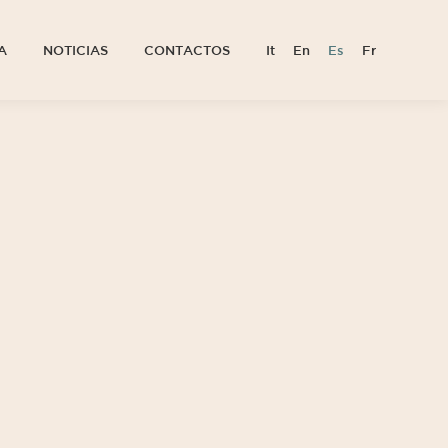
A
NOTICIAS
CONTACTOS
It
En
Es
Fr
A
NOTICIAS
CONTACTOS
It
En
Es
Fr